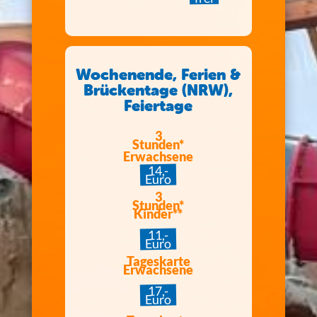
Wochenende, Ferien &
Brückentage (NRW),
Feiertage
3
Stunden*
Erwachsene
14,-
Euro
3
Stunden*
Kinder**
11,-
Euro
Tageskarte
Erwachsene
17,-
Euro