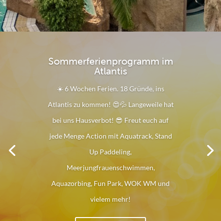
Sommerferienprogramm im
Atlantis
☀️ 6 Wochen Ferien. 18 Gründe, ins
Atlantis zu kommen! 😍💦 Langeweile hat
bei uns Hausverbot! 😎 Freut euch auf
jede Menge Action mit Aquatrack, Stand
Up Paddeling,
Meerjungfrauenschwimmen,
Aquazorbing, Fun Park, WOK WM und
vielem mehr!