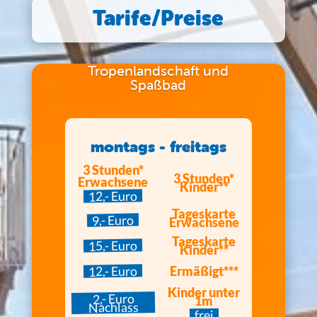
Tarife/Preise
Tropenlandschaft und
Spaßbad
montags - freitags
3 Stunden*
3 Stunden*
Erwachsene
Kinder**
12,- Euro
Tageskarte
9,- Euro
Erwachsene
Tageskarte
15,- Euro
Kinder**
12,- Euro
Ermäßigt***
Kinder unter
2,- Euro
1m
Nachlass
frei